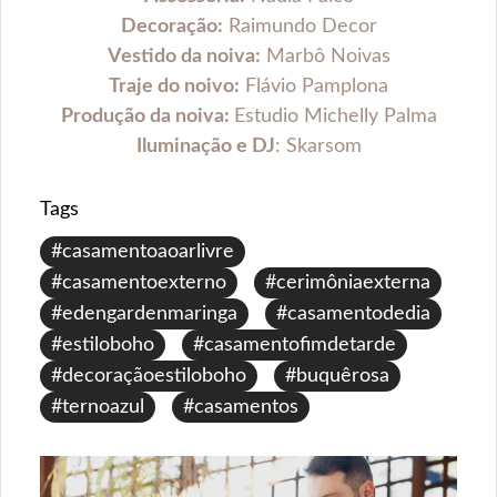
Decoração:
Raimundo Decor
Vestido da noiva:
Marbô Noivas
Traje do noivo:
Flávio Pamplona
Produção da noiva:
Estudio Michelly Palma
Iluminação e DJ
: Skarsom
Tags
#casamentoaoarlivre
#casamentoexterno
#cerimôniaexterna
#edengardenmaringa
#casamentodedia
#estiloboho
#casamentofimdetarde
#decoraçãoestiloboho
#buquêrosa
#ternoazul
#casamentos