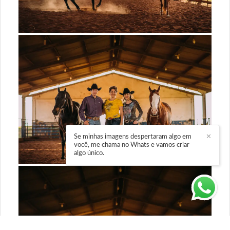
Se minhas imagens despertaram algo em
✕
você, me chama no Whats e vamos criar
algo único.