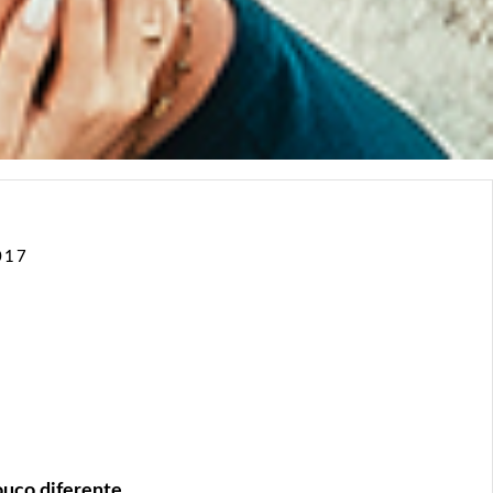
017
co diferente...