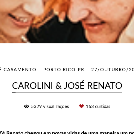
É CASAMENTO
PORTO RICO-PR
27/OUTUBRO/2
CAROLINI & JOSÉ RENATO
5329
visualizações
163
curtidas
Zé Renato chegou em novas vidas de uma maneira um pou