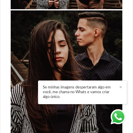
Se minhas imagens despertaram algo em
✕
você, me chama no Whats e vamos criar
algo único.