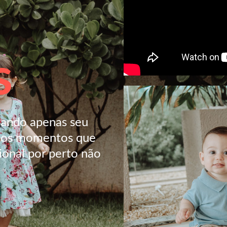
s
usando apenas seu
s os momentos que
ional por perto não