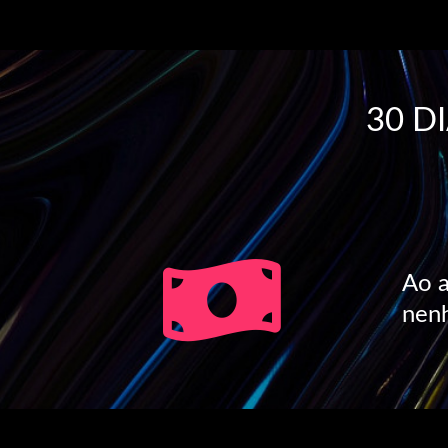
30 D
Ao a
nenh