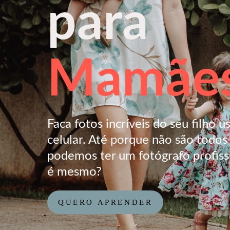
para
Mamãe
Faca fotos incríveis do seu filho 
celular. Até porque não são todo
podemos ter um fotógrafo profiss
é mesmo?
QUERO APRENDER