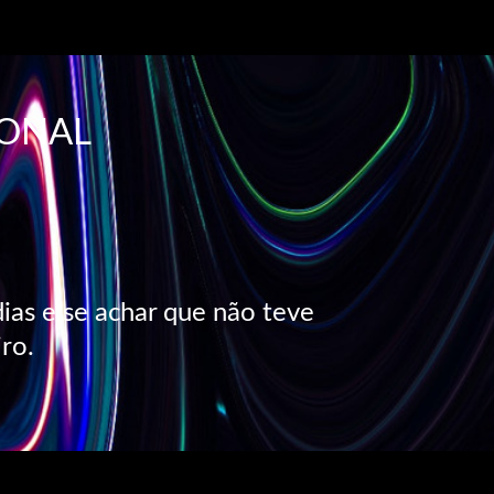
IONAL
dias e se achar que não teve
ro.