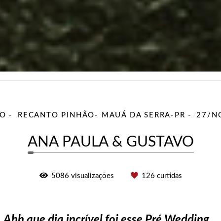
TO
RECANTO PINHÃO- MAUÁ DA SERRA-PR
27/N
ANA PAULA & GUSTAVO
5086
visualizações
126
curtidas
Ahh que dia incrível foi esse Pré Wedding...