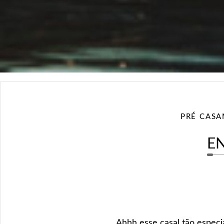
PRÉ CAS
EN
Ahhh esse casal tão especia